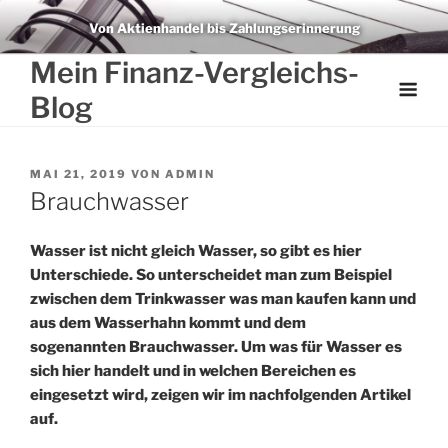
Weiter
Von Aktienhandel bis Zahlungserinnerung
zum
Inhalt
Mein Finanz-Vergleichs-
Blog
VERÖFFENTLICHT
MAI 21, 2019
VON
ADMIN
AM
Brauchwasser
Wasser ist nicht gleich Wasser, so gibt es hier
Unterschiede. So unterscheidet man zum Beispiel
zwischen dem Trinkwasser was man kaufen kann und
aus dem Wasserhahn kommt und dem
sogenannten Brauchwasser. Um was für Wasser es
sich hier handelt und in welchen Bereichen es
eingesetzt wird, zeigen wir im nachfolgenden Artikel
auf.