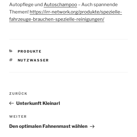
Autopflege und
Autoschampoo
– Auch spannende
Themen!
https://irr-network.org/produkte/spezielle-
fahrzeuge-brauchen-spezielle-reinigungen/
KATEGORIEN
PRODUKTE
SCHLAGWÖRTER
NUTZWASSER
Beitragsnavigation
Vorheriger
ZURÜCK
Beitrag
Unterkunft Kleinarl
Nächster
WEITER
Beitrag
Den optimalen Fahnenmast wählen