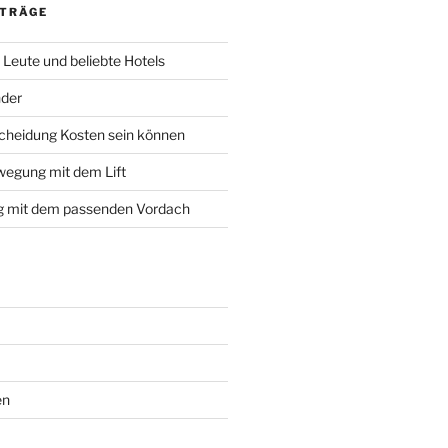
ITRÄGE
, Leute und beliebte Hotels
nder
cheidung Kosten sein können
wegung mit dem Lift
g mit dem passenden Vordach
en