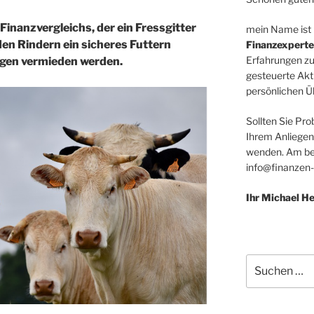
inanzvergleichs, der ein Fressgitter
mein Name ist
den Rindern ein sicheres Futtern
Finanzexperte
Erfahrungen zu
gen vermieden werden.
gesteuerte Akt
persönlichen Üb
Sollten Sie Pro
Ihrem Anliegen
wenden. Am bes
info@finanzen-
Ihr Michael 
Suchen
nach: