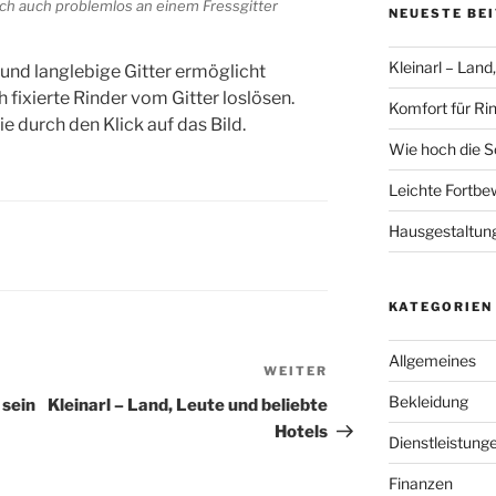
ch auch problemlos an einem Fressgitter
NEUESTE BE
Kleinarl – Land
und langlebige Gitter ermöglicht
 fixierte Rinder vom Gitter loslösen.
Komfort für Ri
 durch den Klick auf das Bild.
Wie hoch die S
Leichte Fortbe
Hausgestaltun
KATEGORIEN
Allgemeines
WEITER
Nächster
Beitrag
Bekleidung
 sein
Kleinarl – Land, Leute und beliebte
Hotels
Dienstleistung
Finanzen