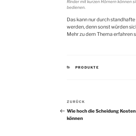
Rinder mit kurzen Hörnern können si
bedienen.
Das kann nur durch standhafte 
werden, denn sonst würden sich
Mehr zu dem Thema erfahren sie
KATEGORIEN
PRODUKTE
Beitragsnavigation
Vorheriger
ZURÜCK
Beitrag
Wie hoch die Scheidung Kosten
können