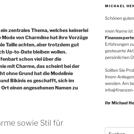
MICHAEL HE
Schönen guten
ein zentrales Thema, welches keinerlei
mein Name ist
ie Mode von Charmline hat ihre Vorzüge
Finanzexperte
Erfahrungen zu
le Taille achten, aber trotzdem gut
gesteuerte Akt
h Up-to-Date bleiben wollen.
persönlichen Üb
fenbart schon viel über die
ie mit Charme, das scheint bei der
Sollten Sie Pro
 ohne Grund hat die Modelinie
Ihrem Anliegen
d Bikinis es geschafft, sich im
wenden. Am bes
 Ort einen angesehenen Namen zu
info@finanzen-
Ihr Michael 
me sowie Stil für
Suchen