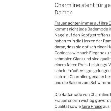
Charmline steht für 
Damen
Frauen achten immer auf ihre 
kommt nicht jede Bademode in
Nagel auf den Kopf getroffen z
haben es in die Herzen der Dam
daran, dass sie optisch einen 
Coolness wie auch Eleganz zu 
schmalen Glanz und sind qualit
einem fairen Preis-Leistungs-
scheinen äußerst gut gelungen 
sich mit Charmline genauer be
und die Saison zum Schwimmen 
Die Bademode
von Charmline hat
Frauen enorm wichtig geworden 
Qualität sowie
faire Preise
aus.