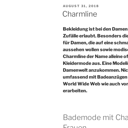
VERÖFFENTLICHT
AUGUST 31, 2018
AM
Charmline
Bekleidung ist bei den Damen 
Zufälle erlaubt. Besonders d
für Damen, die auf eine schma
aussehen wollen sowie modisc
Charmline der Name alleine of
Kleidermode aus. Eine Modelin
Damenwelt anzukommen. Nicht
umfassend mit Badeanzügen un
World Wide Web wie auch vor
erarbeiten.
Bademode mit Char
Frauen