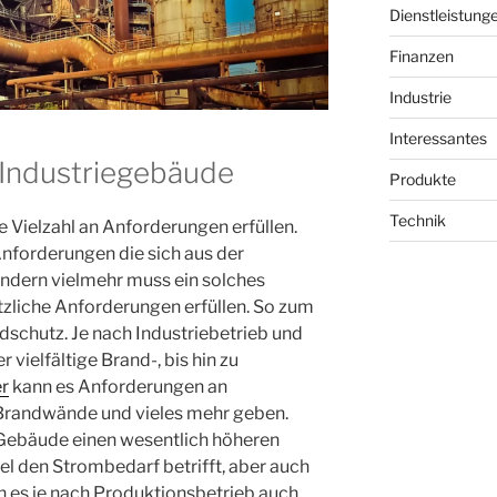
Dienstleistung
Finanzen
Industrie
Interessantes
Industriegebäude
Produkte
Technik
 Vielzahl an Anforderungen erfüllen.
Anforderungen die sich aus der
ndern vielmehr muss ein solches
zliche Anforderungen erfüllen. So zum
dschutz. Je nach Industriebetrieb und
 vielfältige Brand-, bis hin zu
er
kann es Anforderungen an
Brandwände und vieles mehr geben.
s Gebäude einen wesentlich höheren
l den Strombedarf betrifft, aber auch
 es je nach Produktionsbetrieb auch