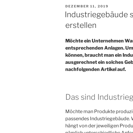
VERÖFFENTLICHT
DEZEMBER 11, 2019
AM
Industriegebäude s
erstellen
Möchte ein Unternehmen Ware
entsprechenden Anlagen. Um 
können, braucht man ein Ind
ausgerechnet ein solches Geb
nachfolgenden Artikel auf.
Das sind Industri
Möchte man Produkte produzie
passendes Industriegebäude. W
hängt von der jeweiligen Produ
nämlich unterschiedliche Anfo