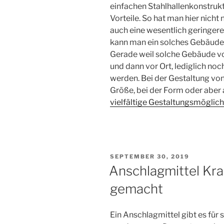
einfachen Stahlhallenkonstrukti
Vorteile. So hat man hier nicht
auch eine wesentlich geringer
kann man ein solches Gebäude f
Gerade weil solche Gebäude v
und dann vor Ort, lediglich n
werden. Bei der Gestaltung von
Größe, bei der Form oder aber 
vielfältige Gestaltungsmöglic
VERÖFFENTLICHT
SEPTEMBER 30, 2019
AM
Anschlagmittel Kra
gemacht
Ein Anschlagmittel gibt es für