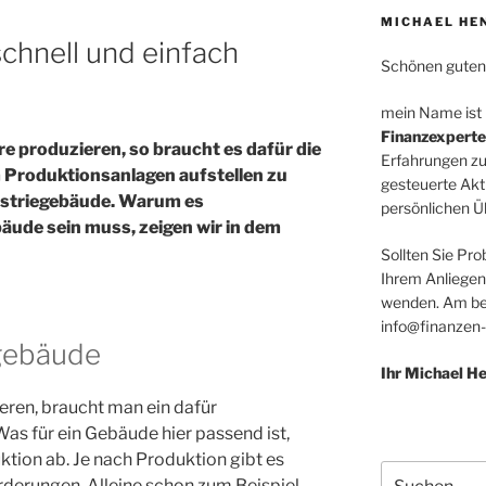
MICHAEL HE
chnell und einfach
Schönen guten
mein Name ist
Finanzexperte
 produzieren, so braucht es dafür die
Erfahrungen zu
Produktionsanlagen aufstellen zu
gesteuerte Akt
ustriegebäude. Warum es
persönlichen Üb
äude sein muss, zeigen wir in dem
Sollten Sie Pro
Ihrem Anliegen
wenden. Am bes
info@finanzen-
egebäude
Ihr Michael 
ren, braucht man ein dafür
as für ein Gebäude hier passend ist,
ktion ab. Je nach Produktion gibt es
Suchen
rderungen. Alleine schon zum Beispiel