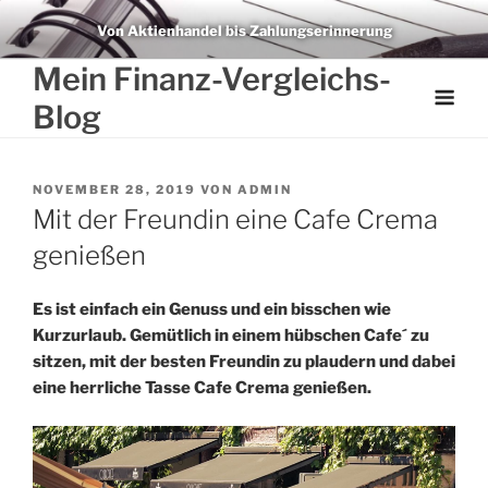
Weiter
Von Aktienhandel bis Zahlungserinnerung
zum
Inhalt
Mein Finanz-Vergleichs-
Blog
VERÖFFENTLICHT
NOVEMBER 28, 2019
VON
ADMIN
AM
Mit der Freundin eine Cafe Crema
genießen
Es ist einfach ein Genuss und ein bisschen wie
Kurzurlaub. Gemütlich in einem hübschen Cafe´ zu
sitzen, mit der besten Freundin zu plaudern und dabei
eine herrliche Tasse Cafe Crema genießen.