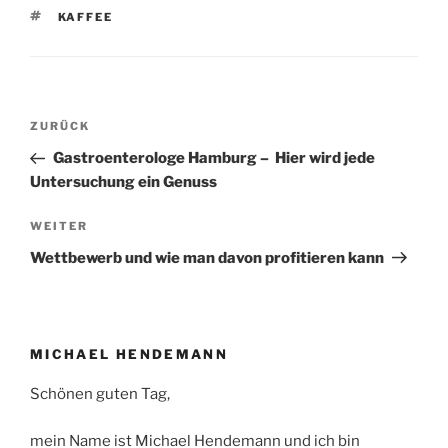
SCHLAGWÖRTER
KAFFEE
Beitragsnavigation
Vorheriger
ZURÜCK
Beitrag
Gastroenterologe Hamburg – Hier wird jede
Untersuchung ein Genuss
Nächster
WEITER
Beitrag
Wettbewerb und wie man davon profitieren kann
MICHAEL HENDEMANN
Schönen guten Tag,
mein Name ist Michael Hendemann und ich bin