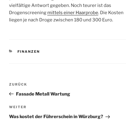
vielfältige Antwort gegeben. Noch teurer ist das
Drogenscreening
mittels einer Haarprobe
. Die Kosten
liegen je nach Droge zwischen 180 und 300 Euro.
KATEGORIEN
FINANZEN
Beitragsnavigation
Vorheriger
ZURÜCK
Beitrag
Fassade Metall Wartung
Nächster
WEITER
Beitrag
Was kostet der Führerschein in Würzburg?