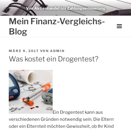
Weiter
Von Aktienhandel bis Zahlungserinnerung
zum
Inhalt
Mein Finanz-Vergleichs-
Blog
VERÖFFENTLICHT
MÄRZ 9, 2017
VON
ADMIN
AM
Was kostet ein Drogentest?
Ein Drogentest kann aus
verschiedenen Gründen notwendig sein. Die Eltern
oder ein Elternteil möchten Gewissheit, ob Ihr Kind