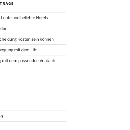
ITRÄGE
, Leute und beliebte Hotels
nder
cheidung Kosten sein können
wegung mit dem Lift
g mit dem passenden Vordach
en