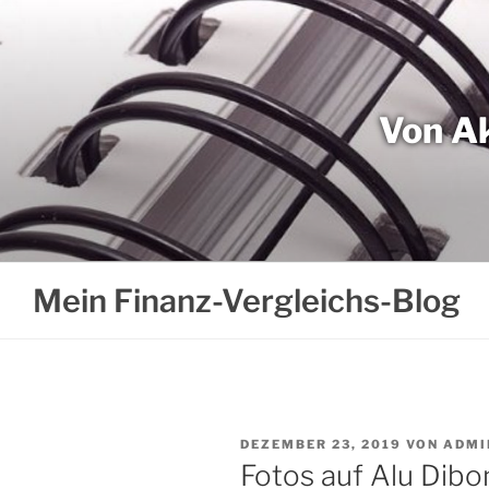
Weiter
zum
Inhalt
Von Ak
Mein Finanz-Vergleichs-Blog
VERÖFFENTLICHT
DEZEMBER 23, 2019
VON
ADMI
AM
Fotos auf Alu Dib