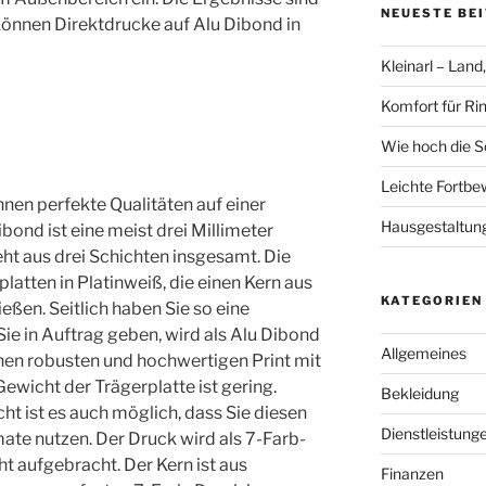
NEUESTE BE
können Direktdrucke auf Alu Dibond in
Kleinarl – Land
Komfort für Ri
Wie hoch die S
Leichte Fortbe
hnen perfekte Qualitäten auf einer
Hausgestaltun
bond ist eine meist drei Millimeter
eht aus drei Schichten insgesamt. Die
atten in Platinweiß, die einen Kern aus
KATEGORIEN
eßen. Seitlich haben Sie so eine
Sie in Auftrag geben, wird als Alu Dibond
Allgemeines
en robusten und hochwertigen Print mit
ewicht der Trägerplatte ist gering.
Bekleidung
ht ist es auch möglich, dass Sie diesen
Dienstleistung
te nutzen. Der Druck wird als 7-Farb-
t aufgebracht. Der Kern ist aus
Finanzen