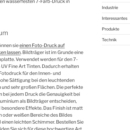
nen wasserfesten 7-Farb-Druck in
Industrie
Interessantes
Produkte
ium
Technik
önnen sie
einen Foto-Druck auf
ken lassen
. Bildträger ist im Grunde eine
platte. Verwendet werden für den 7-
 UV Fine Art Tinten. Dadurch erhalten
otodruck für den Innen- und
hohe Sättigung bei den leuchtenden
n und sehr großen Flächen. Die perfekte
n bei jedem Druck die Genauigkeit bei
luminium als Bildträger entscheiden,
 besondere Effekte. Das Finish ist matt
en oder weißen Bereiche des Bildes
 einen leichten Schimmer. Bestellen Sie
den Sie sich für diese hochwertige Art