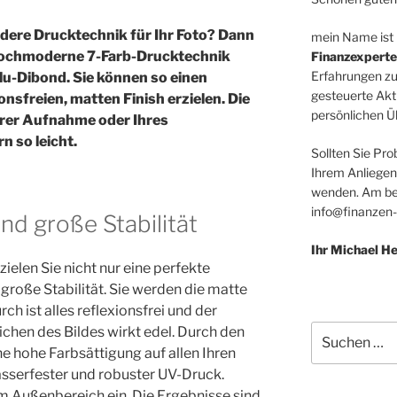
dere Drucktechnik für Ihr Foto? Dann
mein Name ist
 hochmoderne 7-Farb-Drucktechnik
Finanzexperte
Erfahrungen zu
u-Dibond. Sie können so einen
gesteuerte Akt
onsfreien, matten Finish erzielen. Die
persönlichen Üb
hrer Aufnahme oder Ihres
 so leicht.
Sollten Sie Pro
Ihrem Anliegen
wenden. Am bes
info@finanzen-
nd große Stabilität
Ihr Michael 
zielen Sie nicht nur eine perfekte
 große Stabilität. Sie werden die matte
h ist alles reflexionsfrei und der
Suchen
eichen des Bildes wirkt edel. Durch den
nach:
e hohe Farbsättigung auf allen Ihren
asserfester und robuster UV-Druck.
m Außenbereich ein. Die Ergebnisse sind