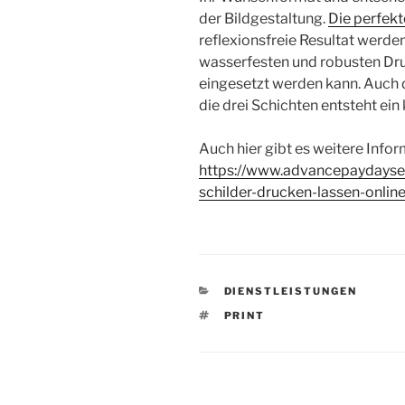
der Bildgestaltung.
Die perfekt
reflexionsfreie Resultat werde
wasserfesten und robusten Dr
eingesetzt werden kann. Auch d
die drei Schichten entsteht ein
Auch hier gibt es weitere Info
https://www.advancepaydayser
schilder-drucken-lassen-online
KATEGORIEN
DIENSTLEISTUNGEN
SCHLAGWÖRTER
PRINT