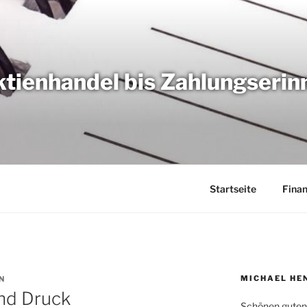
tienhandel bis Zahlungseri
Startseite
Fina
MICHAEL HE
N
ond Druck
Schönen guten