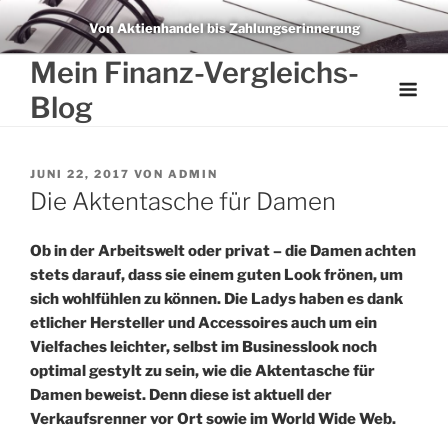
Weiter
Von Aktienhandel bis Zahlungserinnerung
zum
Inhalt
Mein Finanz-Vergleichs-
Blog
VERÖFFENTLICHT
JUNI 22, 2017
VON
ADMIN
AM
Die Aktentasche für Damen
Ob in der Arbeitswelt oder privat – die Damen achten
stets darauf, dass sie einem guten Look frönen, um
sich wohlfühlen zu können. Die Ladys haben es dank
etlicher Hersteller und Accessoires auch um ein
Vielfaches leichter, selbst im Businesslook noch
optimal gestylt zu sein, wie die Aktentasche für
Damen beweist. Denn diese ist aktuell der
Verkaufsrenner vor Ort sowie im World Wide Web.