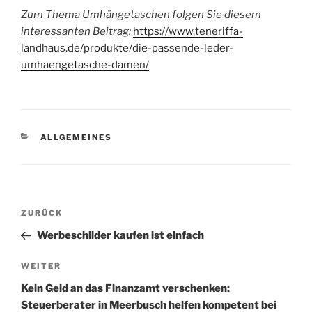
Zum Thema Umhängetaschen folgen Sie diesem
interessanten Beitrag:
https://www.teneriffa-
landhaus.de/produkte/die-passende-leder-
umhaengetasche-damen/
KATEGORIEN
ALLGEMEINES
Beitragsnavigation
Vorheriger
ZURÜCK
Beitrag
Werbeschilder kaufen ist einfach
Nächster
WEITER
Beitrag
Kein Geld an das Finanzamt verschenken:
Steuerberater in Meerbusch helfen kompetent bei