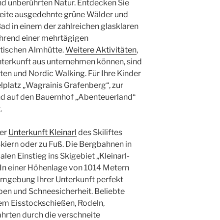
d unberührten Natur. Entdecken Sie
eite ausgedehnte grüne Wälder und
ad in einem der zahlreichen glasklaren
hrend einer mehrtägigen
tischen Almhütte.
Weitere Aktivitäten
,
nterkunft aus unternehmen können, sind
ten und Nordic Walking. Für Ihre Kinder
lplatz „Wagrainis Grafenberg“, zur
und auf den Bauernhof „Abenteuerland“
.
rer
Unterkunft Kleinarl
des Skiliftes
kiern oder zu Fuß. Die Bergbahnen in
alen Einstieg ins Skigebiet „Kleinarl-
In einer Höhenlage von 1014 Metern
 Umgebung Ihrer Unterkunft perfekt
ipen und Schneesicherheit. Beliebte
dem Eisstockschießen, Rodeln,
rten durch die verschneite