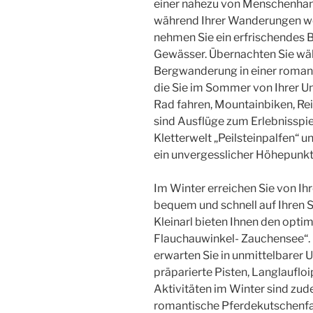
einer nahezu von Menschenhan
während Ihrer Wanderungen w
nehmen Sie ein erfrischendes B
Gewässer. Übernachten Sie wä
Bergwanderung in einer roman
die Sie im Sommer von Ihrer U
Rad fahren, Mountainbiken, Rei
sind Ausflüge zum Erlebnisspie
Kletterwelt „Peilsteinpalfen“ 
ein unvergesslicher Höhepunkt
Im Winter erreichen Sie von Ih
bequem und schnell auf Ihren S
Kleinarl bieten Ihnen den optim
Flauchauwinkel- Zauchensee“. 
erwarten Sie in unmittelbarer
präparierte Pisten, Langlauflo
Aktivitäten im Winter sind zu
romantische Pferdekutschenfah