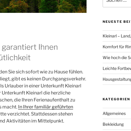
nach:
NEUESTE BE
Kleinarl – Land
 garantiert Ihnen
Komfort für Ri
tlichkeit
Wie hoch die S
Leichte Fortbe
den Sie sich sofort wie zu Hause fühlen.
 liegt, gibt es keinen Durchgangsverkehr.
Hausgestaltun
s Urlauber in einer Unterkunft Kleinarl
r Unterkunft Kleinarl die herzliche
KATEGORIEN
chen, die Ihren Ferienaufenthalt zu
s macht.
In Ihrer familiär geführten
Allgemeines
ette verzichtet. Stattdessen stehen
d Aktivitäten im Mittelpunkt.
Bekleidung