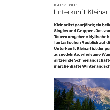
VERÖFFENTLICHT
MAI 16, 2019
AM
Unterkunft Kleinarl
Kleinarl ist ganzjährig ein bel
Singles und Gruppen. Das vo
Tauern umgebene idyllische kl
fantastischen Ausblick auf di
Unterkunft Kleinarl ist der 
ausgedehnte, erholsame Wan
glitzernde Schneelandschafte
märchenhafte Winterlandsch