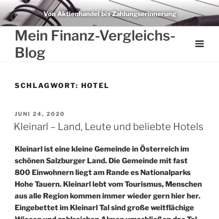
Weiter
Von Aktienhandel bis Zahlungserinnerung
zum
Inhalt
Mein Finanz-Vergleichs-
Blog
SCHLAGWORT:
HOTEL
VERÖFFENTLICHT
JUNI 24, 2020
AM
Kleinarl – Land, Leute und beliebte Hotels
Kleinarl ist eine kleine Gemeinde in Österreich im
schönen Salzburger Land. Die Gemeinde mit fast
800 Einwohnern liegt am Rande es Nationalparks
Hohe Tauern. Kleinarl lebt vom Tourismus, Menschen
aus alle Region kommen immer wieder gern hier her.
Eingebettet im Kleinarl Tal sind große weitflächige